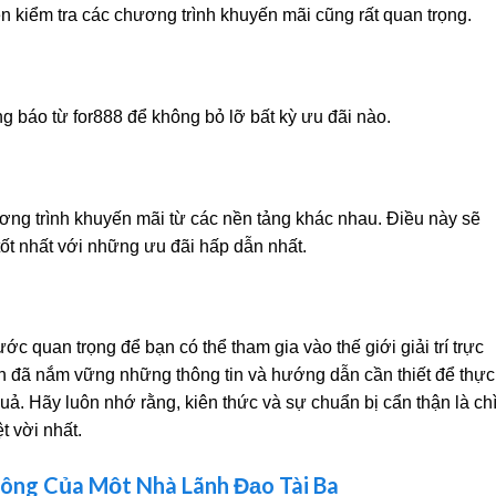
n kiểm tra các chương trình khuyến mãi cũng rất quan trọng.
 báo từ for888 để không bỏ lỡ bất kỳ ưu đãi nào.
ương trình khuyến mãi từ các nền tảng khác nhau. Điều này sẽ
ốt nhất với những ưu đãi hấp dẫn nhất.
ớc quan trọng để bạn có thể tham gia vào thế giới giải trí trực
ạn đã nắm vững những thông tin và hướng dẫn cần thiết để thực
quả. Hãy luôn nhớ rằng, kiên thức và sự chuẩn bị cẩn thận là ch
t vời nhất.
Công Của Một Nhà Lãnh Đạo Tài Ba