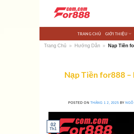
Skip
to
content
TRANG CHỦ
GIỚI THIỆU
Trang Chủ
»
Hướng Dẫn
»
Nạp Tiền f
Nạp Tiền for888 –
POSTED ON
THÁNG 1 2, 2025
BY
NGÔ 
02
Th1