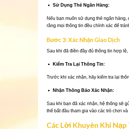
Sử Dụng Thẻ Ngân Hàng:
Nếu bạn muốn sử dụng thẻ ngân hàng, c
rằng mọi thông tin đều chính xác để trán
Bước 3: Xác Nhận Giao Dịch
Sau khi đã điền đầy đủ thông tin hợp lệ,
Kiểm Tra Lại Thông Tin:
Trước khi xác nhận, hãy kiểm tra lại thô
Nhận Thông Báo Xác Nhận:
Sau khi bạn đã xác nhận, hệ thống sẽ gử
thể bắt đầu tham gia vào các trò chơi và
Các Lời Khuyên Khi Nạp 