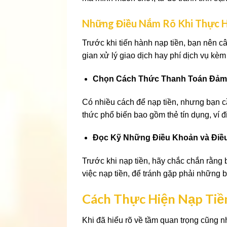
Những Điều Nắm Rõ Khi Thực H
Trước khi tiến hành nạp tiền, bạn nên 
gian xử lý giao dịch hay phí dịch vụ kèm
Chọn Cách Thức Thanh Toán Đảm
Có nhiều cách để nạp tiền, nhưng bạn 
thức phổ biến bao gồm thẻ tín dụng, ví
Đọc Kỹ Những Điều Khoản và Điều
Trước khi nạp tiền, hãy chắc chắn rằng
việc nạp tiền, để tránh gặp phải những b
Cách Thực Hiện Nạp Tiề
Khi đã hiểu rõ về tầm quan trọng cũng nh