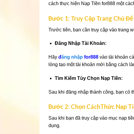
cách thực hiện Nạp Tiền for888 một các
Bước 1: Truy Cập Trang Chủ Để
Trước tiên, bạn cần truy cập vào trang 
Đăng Nhập Tài Khoản:
Hãy
đ
ăng nhập
for888
vào tài khoản c
lòng tạo một tài khoản mới bằng cách l
Tìm Kiếm Tùy Chọn Nạp Tiền:
Sau khi đăng nhập thành công, bạn có t
Bước 2: Chọn CáchThức Nạp Ti
Sau khi bạn đã truy cập vào mục nạp ti
dụng.