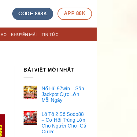
APP 88K
CODE 888K
HAO
KHUYẾN MÃI
TIN TỨC
BÀI VIẾT MỚI NHẤT
Nổ Hũ 97win – Săn
Jackpot Cực Lớn
Mỗi Ngày
Lô Tô 2 Số Sodo88
– Cơ Hội Trúng Lớn
Cho Người Chơi Cá
Cược