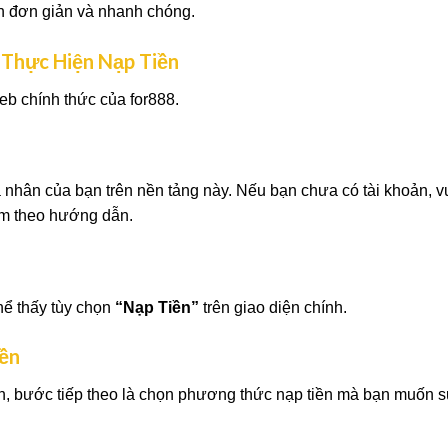
h đơn giản và nhanh chóng.
 Thực Hiện Nạp Tiền
web chính thức của for888.
á nhân của bạn trên nền tảng này. Nếu bạn chưa có tài khoản, v
àm theo hướng dẫn.
hể thấy tùy chọn
“Nạp Tiền”
trên giao diện chính.
ền
ền, bước tiếp theo là chọn phương thức nạp tiền mà bạn muốn 