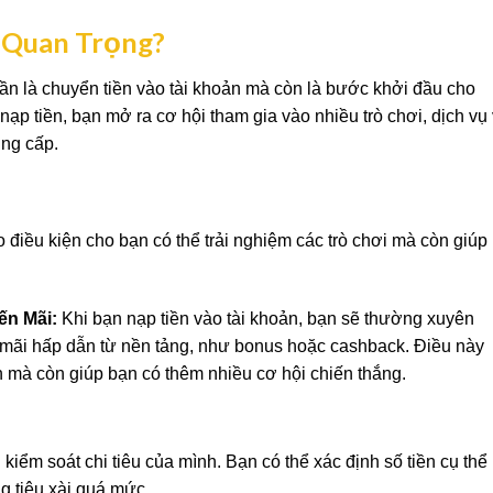
8 Quan Trọng?
ần là chuyển tiền vào tài khoản mà còn là bước khởi đầu cho
n nạp tiền, bạn mở ra cơ hội tham gia vào nhiều trò chơi, dịch vụ
ng cấp.
o điều kiện cho bạn có thể trải nghiệm các trò chơi mà còn giúp
ến Mãi:
Khi bạn nạp tiền vào tài khoản, bạn sẽ thường xuyên
mãi hấp dẫn từ nền tảng, như bonus hoặc cashback. Điều này
ch mà còn giúp bạn có thêm nhiều cơ hội chiến thắng.
kiểm soát chi tiêu của mình. Bạn có thể xác định số tiền cụ thể
ng tiêu xài quá mức.