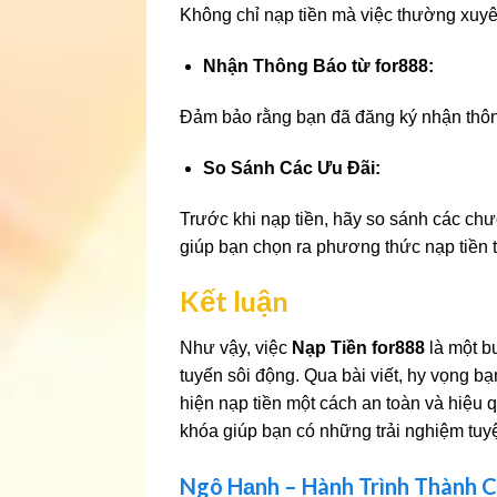
Không chỉ nạp tiền mà việc thường xuyê
Nhận Thông Báo từ for888:
Đảm bảo rằng bạn đã đăng ký nhận thông
So Sánh Các Ưu Đãi:
Trước khi nạp tiền, hãy so sánh các ch
giúp bạn chọn ra phương thức nạp tiền t
Kết luận
Như vậy, việc
Nạp Tiền for888
là một bư
tuyến sôi động. Qua bài viết, hy vọng b
hiện nạp tiền một cách an toàn và hiệu 
khóa giúp bạn có những trải nghiệm tuyệ
Ngô Hạnh – Hành Trình Thành 