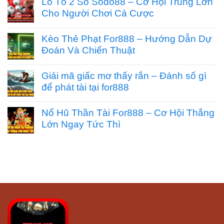
Lô Tô 2 Số Sodo88 – Cơ Hội Trúng Lớn
Cho Người Chơi Cá Cược
Kèo Thẻ Phạt For888 – Hướng Dẫn Dự
Đoán Và Chiến Thuật
Giải mã giấc mơ thấy rắn – Đánh số gì
để phát tài tại for888
Nổ Hũ Thần Tài For888 – Cơ Hội Thắng
Lớn Ngay Tức Thì