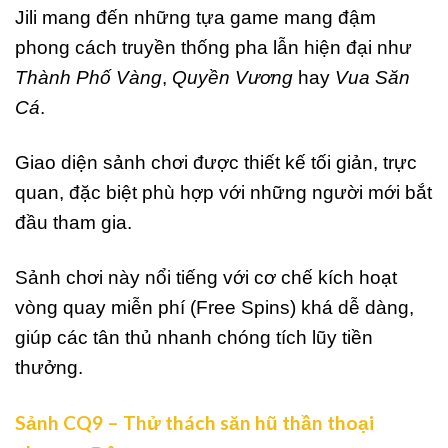
Jili mang đến những tựa game mang đậm
phong cách truyền thống pha lẫn hiện đại như
Thành Phố Vàng
,
Quyền Vương
hay
Vua Săn
Cá
.
Giao diện sảnh chơi được thiết kế tối giản, trực
quan, đặc biệt phù hợp với những người mới bắt
đầu tham gia.
Sảnh chơi này nổi tiếng với cơ chế kích hoạt
vòng quay miễn phí (Free Spins) khá dễ dàng,
giúp các tân thủ nhanh chóng tích lũy tiền
thưởng.
Sảnh CQ9 – Thử thách săn hũ thần thoại