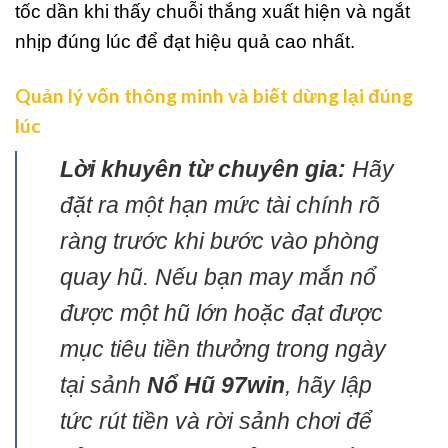
tốc dần khi thấy chuỗi thắng xuất hiện và ngắt
nhịp đúng lúc để đạt hiệu quả cao nhất.
Quản lý vốn thông minh và biết dừng lại đúng
lúc
Lời khuyên từ chuyên gia:
Hãy
đặt ra một hạn mức tài chính rõ
ràng trước khi bước vào phòng
quay hũ. Nếu bạn may mắn nổ
được một hũ lớn hoặc đạt được
mục tiêu tiền thưởng trong ngày
tại sảnh
Nổ Hũ 97win
, hãy lập
tức rút tiền và rời sảnh chơi để