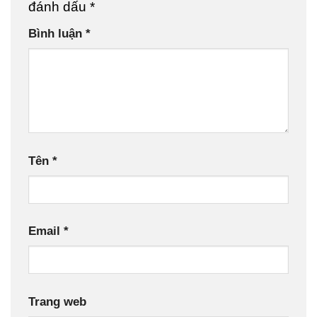
đánh dấu
*
Bình luận
*
Tên
*
Email
*
Trang web