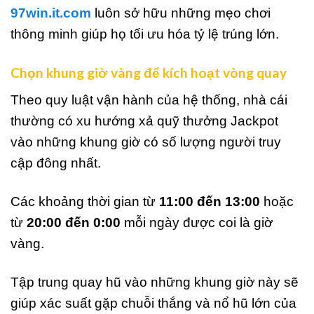
97win.it.com
luôn sở hữu những mẹo chơi
thông minh giúp họ tối ưu hóa tỷ lệ trúng lớn.
Chọn khung giờ vàng để kích hoạt vòng quay
Theo quy luật vận hành của hệ thống, nhà cái
thường có xu hướng xả quỹ thưởng Jackpot
vào những khung giờ có số lượng người truy
cập đông nhất.
Các khoảng thời gian từ
11:00 đến 13:00
hoặc
từ
20:00 đến 0:00
mỗi ngày được coi là giờ
vàng.
Tập trung quay hũ vào những khung giờ này sẽ
giúp xác suất gặp chuỗi thắng và nổ hũ lớn của