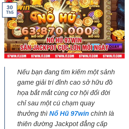
30
Th5
Nếu bạn đang tìm kiếm một sảnh
game giải trí đỉnh cao sở hữu đồ
họa bắt mắt cùng cơ hội đổi đời
chỉ sau một cú chạm quay
thưởng thì
Nổ Hũ 97win
chính là
thiên đường Jackpot đẳng cấp