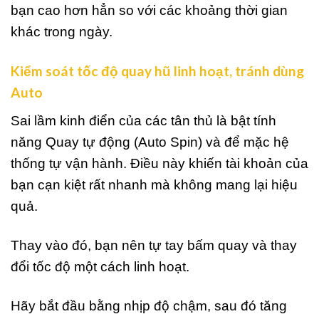
bạn cao hơn hẳn so với các khoảng thời gian
khác trong ngày.
Kiểm soát tốc độ quay hũ linh hoạt, tránh dùng
Auto
Sai lầm kinh điển của các tân thủ là bật tính
năng Quay tự động (Auto Spin) và để mặc hệ
thống tự vận hành. Điều này khiến tài khoản của
bạn cạn kiệt rất nhanh mà không mang lại hiệu
quả.
Thay vào đó, bạn nên tự tay bấm quay và thay
đổi tốc độ một cách linh hoạt.
Hãy bắt đầu bằng nhịp độ chậm, sau đó tăng