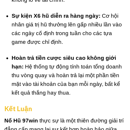
Sự kiện X6 hũ diễn ra hàng ngày:
Cơ hội
nhân giá trị hũ thưởng lên gấp nhiều lần vào
các ngày cố định trong tuần cho các tựa
game được chỉ định.
Hoàn trả tiền cược siêu cao không giới
hạn:
Hệ thống tự động tính toán tổng doanh
thu vòng quay và hoàn trả lại một phần tiền
mặt vào tài khoản của bạn mỗi ngày, bất kể
kết quả thắng hay thua.
Kết Luận
Nổ Hũ 97win
thực sự là một thiên đường giải trí
đẳng cấp mang lại sự kết hợp hoàn hảo giữa