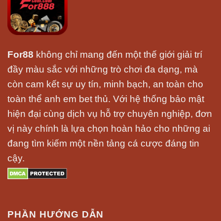
For88
không chỉ mang đến một thế giới giải trí
đầy màu sắc với những trò chơi đa dạng, mà
còn cam kết sự uy tín, minh bạch, an toàn cho
toàn thể anh em bet thủ. Với hệ thống bảo mật
hiện đại cùng dịch vụ hỗ trợ chuyên nghiệp, đơn
vị này chính là lựa chọn hoàn hảo cho những ai
đang tìm kiếm một nền tảng cá cược đáng tin
cậy.
PHẦN HƯỚNG DẪN