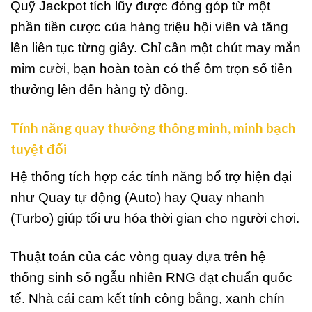
Quỹ Jackpot tích lũy được đóng góp từ một
phần tiền cược của hàng triệu hội viên và tăng
lên liên tục từng giây. Chỉ cần một chút may mắn
mỉm cười, bạn hoàn toàn có thể ôm trọn số tiền
thưởng lên đến hàng tỷ đồng.
Tính năng quay thưởng thông minh, minh bạch
tuyệt đối
Hệ thống tích hợp các tính năng bổ trợ hiện đại
như Quay tự động (Auto) hay Quay nhanh
(Turbo) giúp tối ưu hóa thời gian cho người chơi.
Thuật toán của các vòng quay dựa trên hệ
thống sinh số ngẫu nhiên RNG đạt chuẩn quốc
tế. Nhà cái cam kết tính công bằng, xanh chín