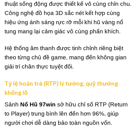
thuật sống động được thiết kế vô cùng chỉn chu.
Công nghệ đồ họa 3D sắc nét kết hợp cùng
hiệu ứng ánh sáng rực rỡ mỗi khi hũ vàng nổ
tung mang lại cảm giác vô cùng phấn khích.
Hệ thống âm thanh được tinh chỉnh riêng biệt
theo từng chủ đề game, mang đến không gian
giải trí chân thực tuyệt đối.
Tỷ lệ hoàn trả (RTP) lý tưởng, quỹ thưởng
khổng lồ
Sảnh
Nổ Hũ 97win
sở hữu chỉ số RTP (Return
to Player) trung bình lên đến hơn 96%, giúp
người chơi dễ dàng bảo toàn nguồn vốn.